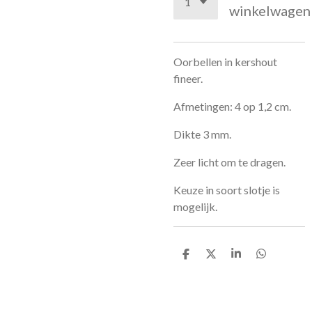
winkelwagen
Oorbellen in kershout
fineer.
Afmetingen: 4 op 1,2 cm.
Dikte 3 mm.
Zeer licht om te dragen.
Keuze in soort slotje is
mogelijk.
D
D
S
D
e
e
h
e
l
e
a
l
e
l
r
e
n
e
n