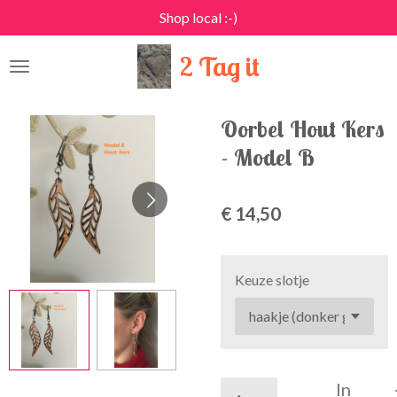
Shop local :-)
Ga
direct
2 Tag it
naar
de
hoofdinhoud
Oorbel Hout Kers
- Model B
€ 14,50
Keuze slotje
In