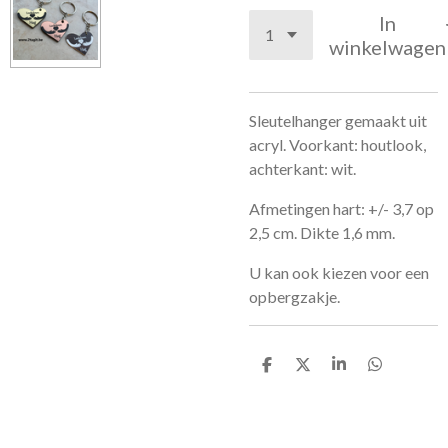
In
winkelwagen
Sleutelhanger gemaakt uit
acryl. Voorkant: houtlook,
achterkant: wit.
Afmetingen hart: +/- 3,7 op
2,5 cm. Dikte 1,6 mm.
U kan ook kiezen voor een
opbergzakje.
D
D
S
D
e
e
h
e
l
e
a
l
e
l
r
e
n
e
n