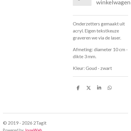
winkelwagen
Onderzetters gemaakt uit
acryl. Eigen tekstkeuze
graveren we via de laser.
Afmeting: diameter 10 cm -
dikte 3 mm.
Kleur: Goud - zwart
D
D
S
D
e
e
h
e
l
e
a
l
e
l
r
e
n
e
n
© 2019 - 2026 2Tagit
Powered by
JouwWeb