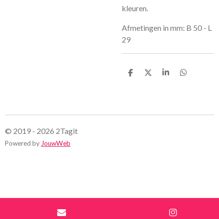
kleuren.
Afmetingen in mm: B 50 - L
29
D
D
S
D
e
e
h
e
l
e
a
l
e
l
r
e
n
e
n
© 2019 - 2026 2Tagit
Powered by
JouwWeb