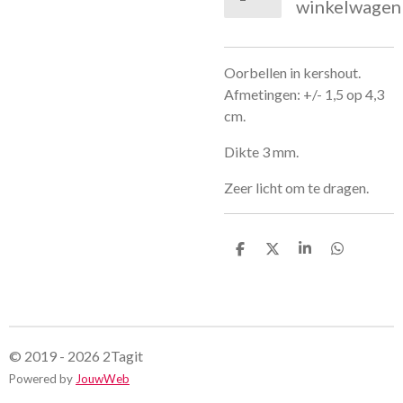
winkelwagen
Oorbellen in kershout.
Afmetingen: +/- 1,5 op 4,3
cm.
Dikte 3 mm.
Zeer licht om te dragen.
D
D
S
D
e
e
h
e
l
e
a
l
e
l
r
e
n
e
n
© 2019 - 2026 2Tagit
Powered by
JouwWeb