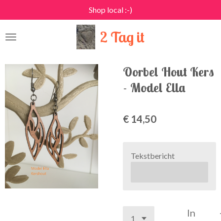
Shop local :-)
Ga
direct
2 Tag it
naar
de
hoofdinhoud
Oorbel Hout Kers
- Model Ella
€ 14,50
Tekstbericht
In