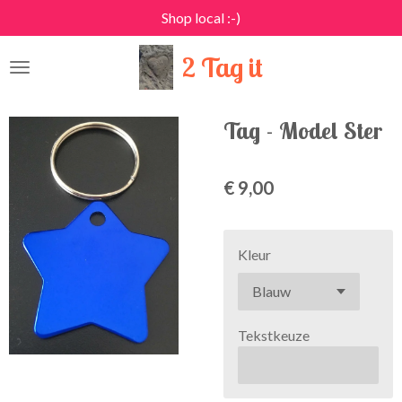
Shop local :-)
Ga
direct
2 Tag it
naar
de
hoofdinhoud
Tag - Model Ster
€ 9,00
Kleur
Tekstkeuze