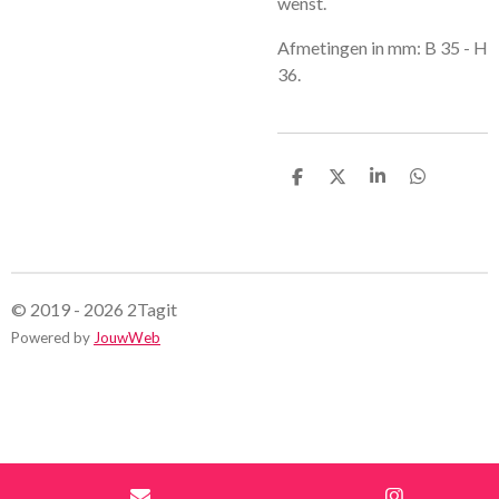
wenst.
Afmetingen in mm: B 35 - H
36.
D
D
S
D
e
e
h
e
l
e
a
l
e
l
r
e
n
e
n
© 2019 - 2026 2Tagit
Powered by
JouwWeb