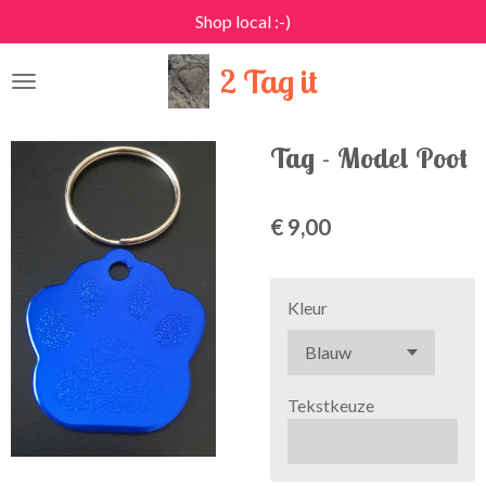
Shop local :-)
Ga
direct
2 Tag it
naar
de
hoofdinhoud
Tag - Model Poot
€ 9,00
Kleur
Tekstkeuze