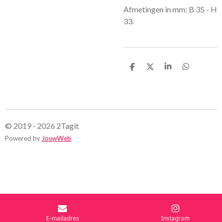
Afmetingen in mm: B 35 - H
33.
D
D
S
D
e
e
h
e
l
e
a
l
e
l
r
e
n
e
n
© 2019 - 2026 2Tagit
Powered by
JouwWeb
E-mailadres
Instagram