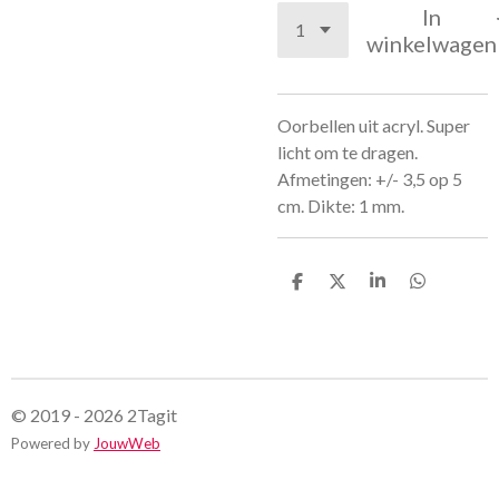
In
winkelwagen
Oorbellen uit acryl. Super
licht om te dragen.
Afmetingen: +/- 3,5 op 5
cm. Dikte: 1 mm.
D
D
S
D
e
e
h
e
l
e
a
l
e
l
r
e
n
e
n
© 2019 - 2026 2Tagit
Powered by
JouwWeb