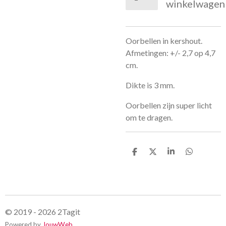
winkelwagen
Oorbellen in kershout.
Afmetingen: +/- 2,7 op 4,7
cm.
Dikte is 3 mm.
Oorbellen zijn super licht
om te dragen.
D
D
S
D
e
e
h
e
l
e
a
l
e
l
r
e
n
e
n
© 2019 - 2026 2Tagit
Powered by
JouwWeb