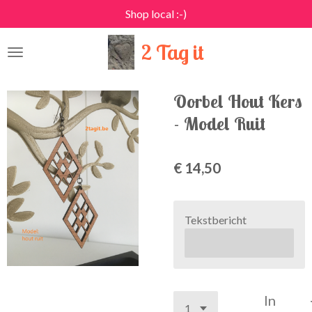
Shop local :-)
Ga
direct
2 Tag it
naar
de
hoofdinhoud
Oorbel Hout Kers
- Model Ruit
€ 14,50
Tekstbericht
In