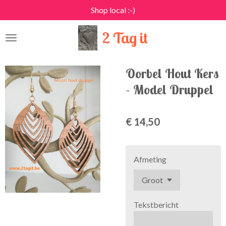
Shop local :-)
Ga
direct
2 Tag it
naar
de
hoofdinhoud
Oorbel Hout Kers
- Model Druppel
€ 14,50
Afmeting
Tekstbericht