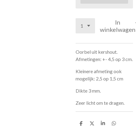
In
winkelwagen
Oorbel uit kershout.
Afmetingen: +- 4,5 op 3 cm.
Kleinere afmeting ook
mogelijk: 2,5 op 1,5 cm
Dikte 3 mm.
Zeer licht om te dragen.
D
D
S
D
e
e
h
e
l
e
a
l