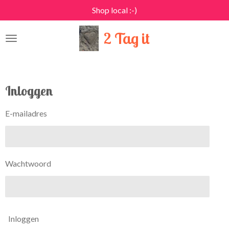
Shop local :-)
Ga
direct
2 Tag it
naar
de
hoofdinhoud
Inloggen
E-mailadres
Wachtwoord
Inloggen